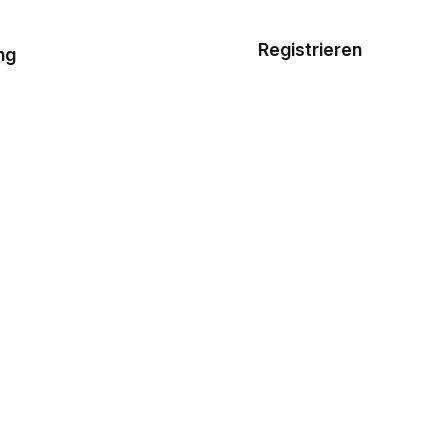
Musterauftrag
Registrieren
De
ng
E-Mail-
Vorlagen
Ressourcen
Preisgestaltung