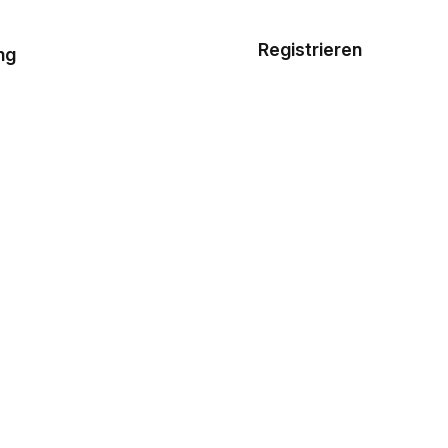
Musterauftrag
Registrieren
De
ng
E-Mail-
Vorlagen
Ressourcen
Preisgestaltung