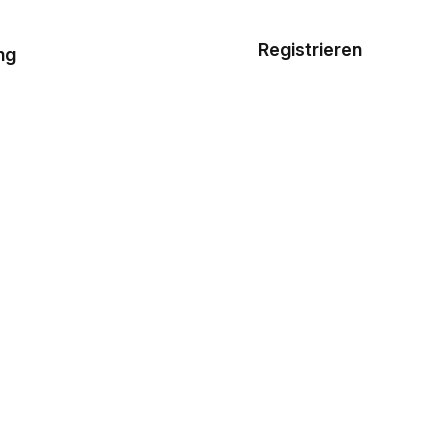
Musterauftrag
Registrieren
De
ng
E-Mail-
Vorlagen
Ressourcen
Preisgestaltung