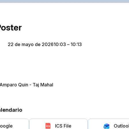
Poster
22 de mayo de 2026
10:03
– 10:13
 Amparo Quin - Taj Mahal
alendario
oogle
ICS File
Outloo