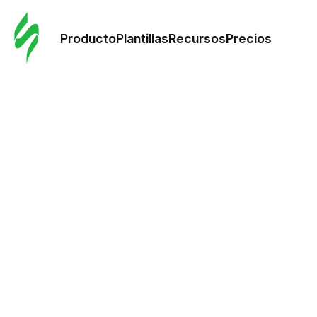
Orde
plant
Producto
Plantillas
Recursos
Precios
Plant
Re
Prec