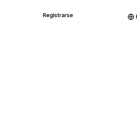
n de las
Registrarse
illas
Demo
illas
cursos
ios