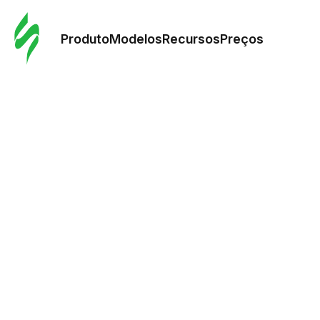
Pedid
Mode
Produto
Modelos
Recursos
Preços
Mode
Re
Preç