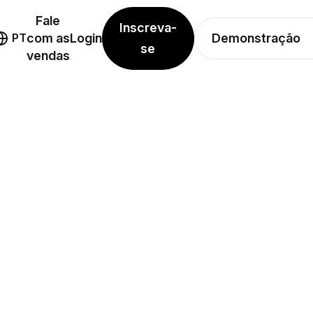
Fale
Inscreva-
Demonstração
PT
com as
Login
se
vendas