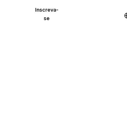
o de
Inscreva-
lo
Demonstração
se
los
cursos
os