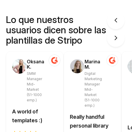
Lo que nuestros
usuarios dicen sobre las
plantillas de Stripo
Oksana
Marina
K.
M.
SMM
Digital
Manager
Marketing
Mid-
Manager
Market
Mid-
(51-1000
Market
emp.)
(51-1000
emp.)
A world of
Really handful
templates :)
personal library
L