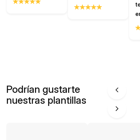
t
e
Podrían gustarte
nuestras plantillas