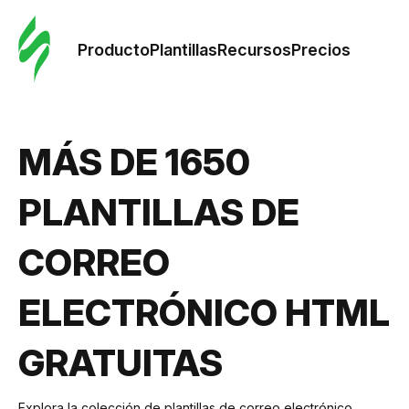
Orde
plant
Producto
Plantillas
Recursos
Precios
Plant
MÁS DE 1650
Re
PLANTILLAS DE
Prec
CORREO
ELECTRÓNICO HTML
GRATUITAS
Explora la colección de plantillas de correo electrónico