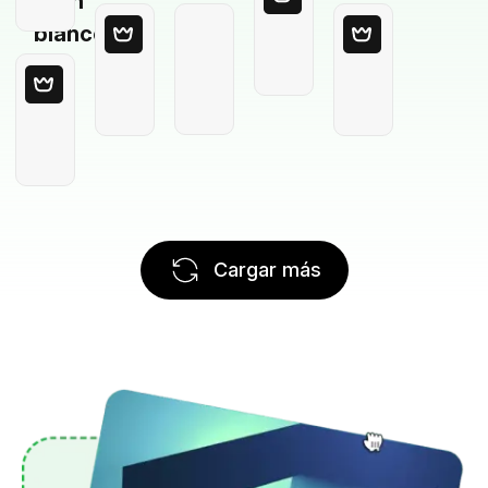
en
blanco
Cargar más