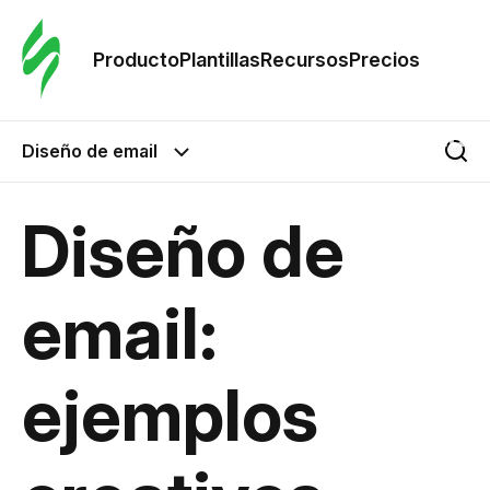
Orde
plant
Producto
Plantillas
Recursos
Precios
Plant
Diseño de email
Re
Diseño de
Prec
email:
ejemplos