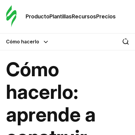
Orde
plant
Producto
Plantillas
Recursos
Precios
Plant
Cómo hacerlo
Re
Cómo
Prec
hacerlo:
aprende a