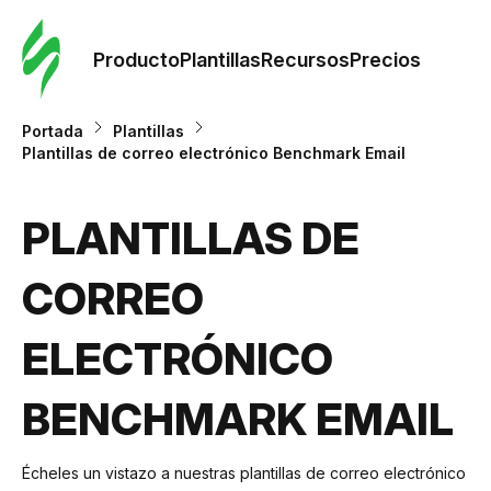
Orde
plant
Producto
Plantillas
Recursos
Precios
Plant
Portada
Plantillas
Plantillas de correo electrónico Benchmark Email
Re
PLANTILLAS DE
Prec
CORREO
ELECTRÓNICO
BENCHMARK EMAIL
Écheles un vistazo a nuestras plantillas de correo electrónico