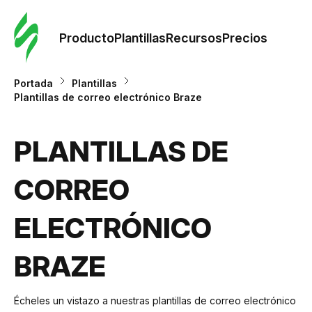
Orde
plant
Producto
Plantillas
Recursos
Precios
Plant
Portada
Plantillas
Plantillas de correo electrónico Braze
Re
PLANTILLAS DE
Prec
CORREO
ELECTRÓNICO
BRAZE
Écheles un vistazo a nuestras plantillas de correo electrónico