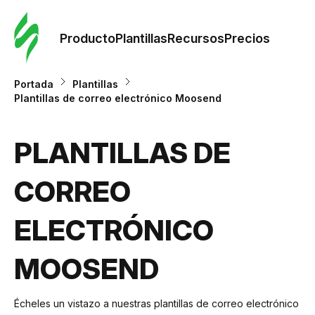
Orde
plant
Producto
Plantillas
Recursos
Precios
Plant
Portada
Plantillas
Plantillas de correo electrónico Moosend
Re
PLANTILLAS DE
Prec
CORREO
ELECTRÓNICO
MOOSEND
Écheles un vistazo a nuestras plantillas de correo electrónico