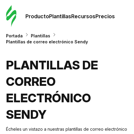
Orde
plant
Producto
Plantillas
Recursos
Precios
Plant
Portada
Plantillas
Plantillas de correo electrónico Sendy
Re
PLANTILLAS DE
Prec
CORREO
ELECTRÓNICO
SENDY
Écheles un vistazo a nuestras plantillas de correo electrónico