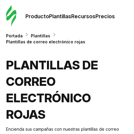
Orde
plant
Producto
Plantillas
Recursos
Precios
Plant
Portada
Plantillas
Plantillas de correo electrónico rojas
Re
PLANTILLAS DE
Prec
CORREO
ELECTRÓNICO
ROJAS
Encienda sus campañas con nuestras plantillas de correo