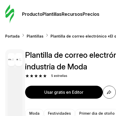
Orde
plant
Producto
Plantillas
Recursos
Precios
Plant
Portada
Plantillas
Plantilla de correo electrónico «El
Re
Plantilla de correo electr
Prec
industria de Moda
5
estrellas
Usar gratis en Editor
Moda
Festividades
Primer dia de otoño