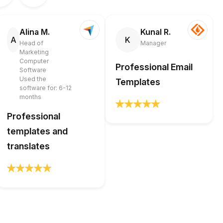
Alina M.
Kunal R.
A
K
Head of
Manager
Marketing
Computer
Professional Email
Software
Used the
Templates
software for: 6-12
months
Professional
templates and
translates