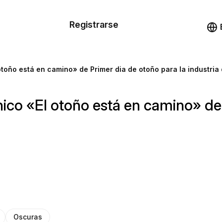
n de las
Registrarse
illas
Demo
illas
 otoño está en camino» de Primer dia de otoño para la industri
cursos
ónico «El otoño está en camino» de
ios
Oscuras