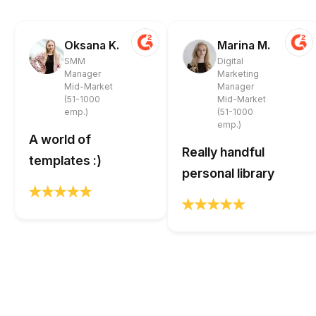
Oksana K.
Marina M.
SMM
Digital
Manager
Marketing
Mid-Market
Manager
(51-1000
Mid-Market
emp.)
(51-1000
emp.)
A world of
Really handful
templates :)
personal library