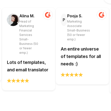
Alina M.
Pooja S.
P
Head of
Marketing
Marketing
Associate
Financial
Small-Business
Services
(50 or fewer
Small-
emp.)
Business (50
or fewer
An entire universe
emp.)
of templates for all
Lots of templates,
needs :)
and email translator