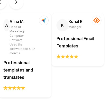
Alina M.
Kunal R.
A
K
Head of
Manager
Marketing
Computer
Professional Email
Software
Used the
Templates
software for: 6-12
months
Professional
templates and
translates