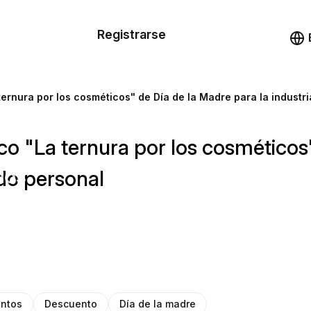
n de las
Registrarse
illas
Demo
illas
 ternura por los cosméticos" de Día de la Madre para la industr
cursos
ico "La ternura por los cosméticos
ios
ado personal
ntos
Descuento
Día de la madre