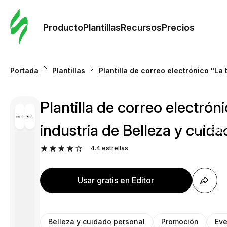
Orde
plant
Producto
Plantillas
Recursos
Precios
Plant
Portada
Plantillas
Plantilla de correo electrónico "La
Re
Plantilla de correo electrón
Prec
industria de Belleza y cuid
4.4
estrellas
Usar gratis en Editor
Belleza y cuidado personal
Promoción
Eve