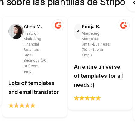
 sobre las plantillas de Stripo
Alina M.
Pooja S.
P
Head of
Marketing
Marketing
Associate
Financial
Small-Business
Services
(50 or fewer
Small-
emp.)
Business (50
or fewer
An entire universe
emp.)
of templates for all
Lots of templates,
needs :)
and email translator