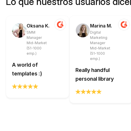
Lo que nuestros usuarios dicen
Oksana K.
Marina M.
SMM
Digital
Manager
Marketing
Mid-Market
Manager
(51-1000
Mid-Market
emp.)
(51-1000
emp.)
A world of
Really handful
templates :)
personal library