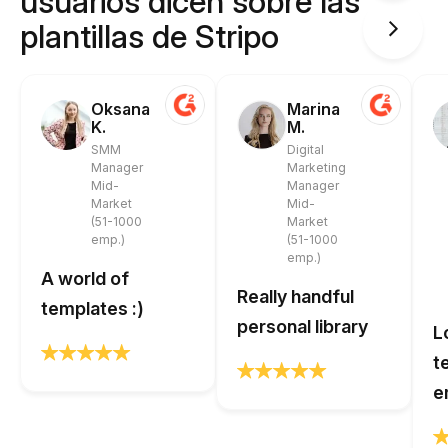
usuarios dicen sobre las
plantillas de Stripo
Oksana
Marina
K.
M.
SMM
Digital
Manager
Marketing
Mid-
Manager
Market
Mid-
(51-1000
Market
emp.)
(51-1000
emp.)
A world of
Really handful
templates :)
personal library
L
t
e