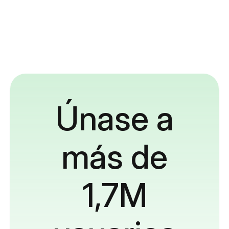
Únase a
más de
1,7M