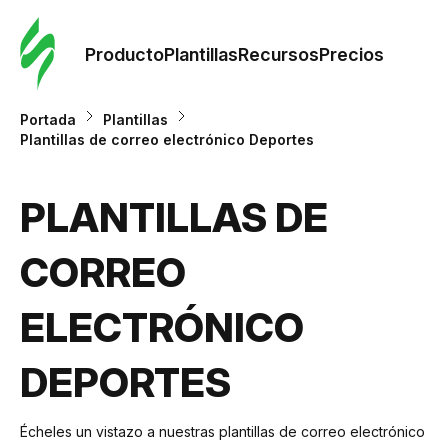
Orde
plant
Producto
Plantillas
Recursos
Precios
Plant
Portada
Plantillas
Plantillas de correo electrónico Deportes
Re
PLANTILLAS DE
Prec
CORREO
ELECTRÓNICO
DEPORTES
Écheles un vistazo a nuestras plantillas de correo electrónico