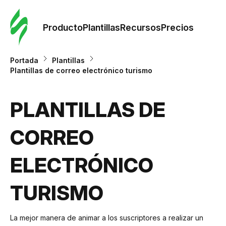
Orde
plant
Producto
Plantillas
Recursos
Precios
Plant
Portada
Plantillas
Plantillas de correo electrónico turismo
Re
PLANTILLAS DE
Prec
CORREO
ELECTRÓNICO
TURISMO
La mejor manera de animar a los suscriptores a realizar un