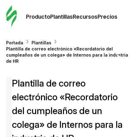
Orde
plant
Producto
Plantillas
Recursos
Precios
Plant
Portada
Plantillas
Plantilla de correo electrónico «Recordatorio del
Re
cumpleaños de un colega» de Internos para la industria
de HR
Prec
Plantilla de correo
electrónico «Recordatorio
del cumpleaños de un
colega» de Internos para la