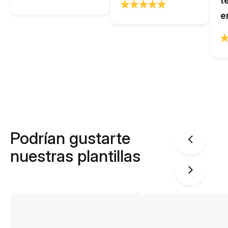
t
e
Podrían gustarte
nuestras plantillas