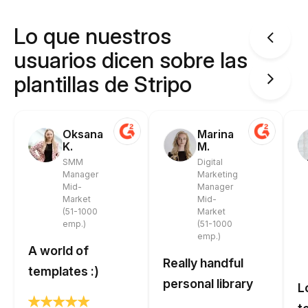
Lo que nuestros
usuarios dicen sobre las
plantillas de Stripo
Oksana
Marina
K.
M.
SMM
Digital
Manager
Marketing
Mid-
Manager
Market
Mid-
(51-1000
Market
emp.)
(51-1000
emp.)
A world of
Really handful
templates :)
personal library
L