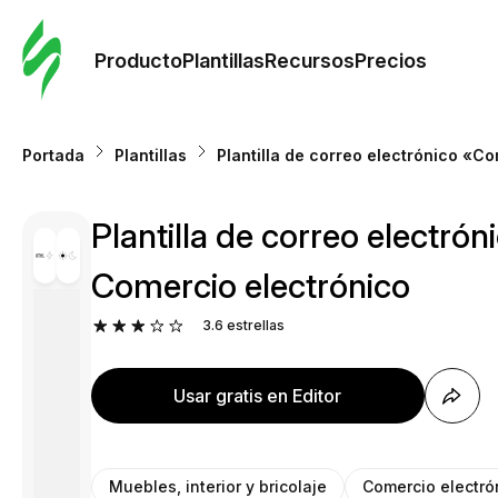
Orde
plant
Producto
Plantillas
Recursos
Precios
Plant
Portada
Plantillas
Plantilla de correo electrónico «C
Re
Plantilla de correo electr
Prec
Comercio electrónico
3.6
estrellas
Usar gratis en Editor
Muebles, interior y bricolaje
Comercio electró