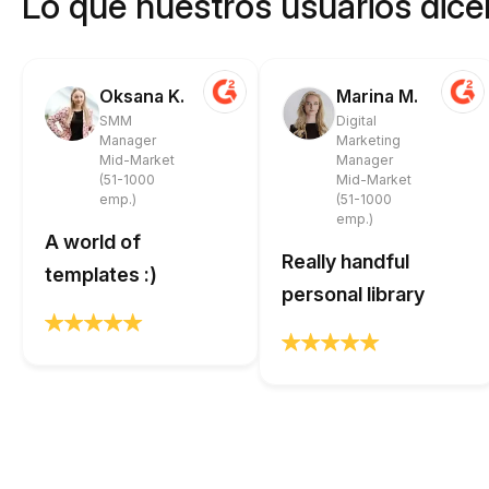
Lo que nuestros usuarios dicen
Oksana K.
Marina M.
SMM
Digital
Manager
Marketing
Mid-Market
Manager
(51-1000
Mid-Market
emp.)
(51-1000
emp.)
A world of
Really handful
templates :)
personal library