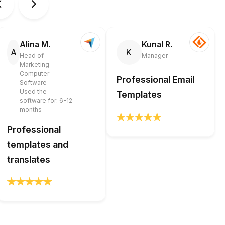
Alina M.
Kunal R.
A
K
Head of
Manager
Marketing
Computer
Professional Email
Software
Used the
Templates
software for: 6-12
months
Professional
templates and
translates