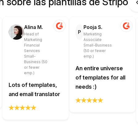
 sobre las plantillas de Stripo
Alina M.
Pooja S.
P
Head of
Marketing
Marketing
Associate
Financial
Small-Business
Services
(50 or fewer
Small-
emp.)
Business (50
or fewer
An entire universe
emp.)
of templates for all
Lots of templates,
needs :)
and email translator