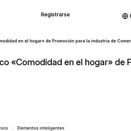
n de las
Registrarse
illas
Demo
illas
omodidad en el hogar» de Promoción para la industria de Comer
cursos
ónico «Comodidad en el hogar» de P
ios
nico
Elementos inteligentes