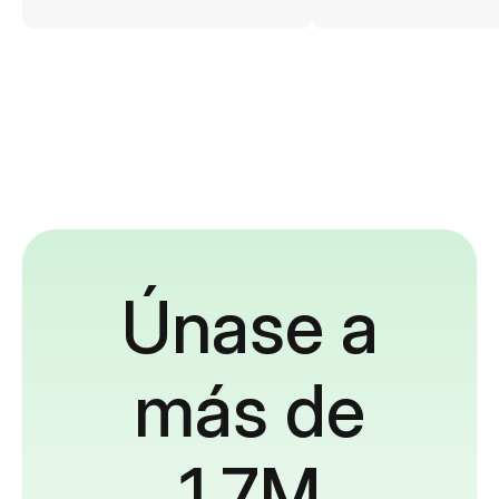
Únase a
más de
1,7M