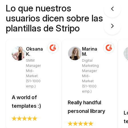
Lo que nuestros
usuarios dicen sobre las
plantillas de Stripo
Oksana
Marina
K.
M.
SMM
Digital
Manager
Marketing
Mid-
Manager
Market
Mid-
(51-1000
Market
emp.)
(51-1000
emp.)
A world of
Really handful
templates :)
personal library
L
t