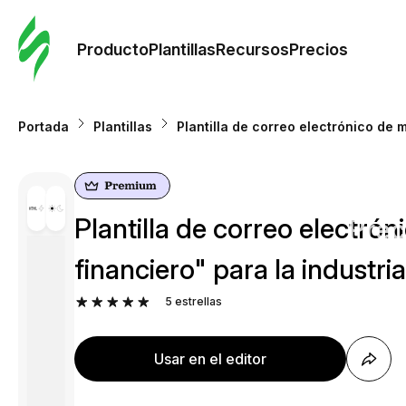
Orde
plant
Producto
Plantillas
Recursos
Precios
Plant
Portada
Plantillas
Plantilla de correo electrónico de 
Re
Plantilla de correo electró
Prec
financiero" para la industri
5
estrellas
Usar en el editor