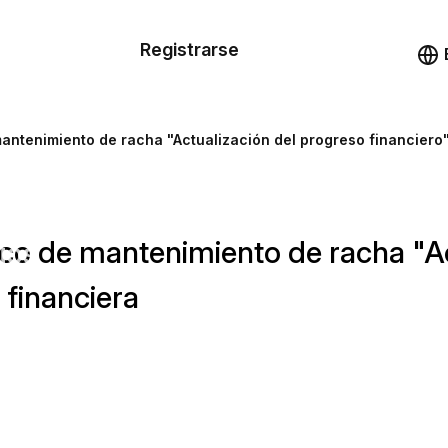
n de las
Registrarse
illas
Demo
illas
mantenimiento de racha "Actualización del progreso financiero"
cursos
nico de mantenimiento de racha "A
ios
a financiera