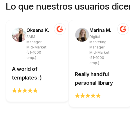
Lo que nuestros usuarios dicen
Oksana K.
Marina M.
SMM
Digital
Manager
Marketing
Mid-Market
Manager
(51-1000
Mid-Market
emp.)
(51-1000
emp.)
A world of
Really handful
templates :)
personal library