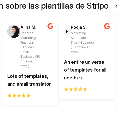
 sobre las plantillas de Stripo
Alina M.
Pooja S.
P
Head of
Marketing
Marketing
Associate
Financial
Small-Business
Services
(50 or fewer
Small-
emp.)
Business (50
or fewer
An entire universe
emp.)
of templates for all
Lots of templates,
needs :)
and email translator