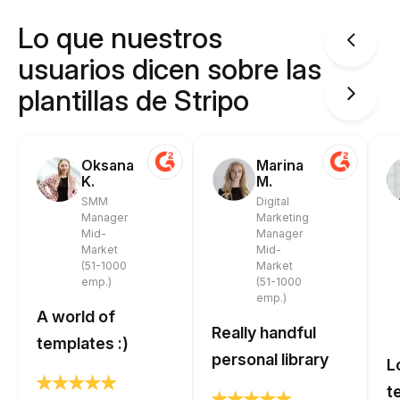
Lo que nuestros
usuarios dicen sobre las
plantillas de Stripo
Oksana
Marina
K.
M.
SMM
Digital
Manager
Marketing
Mid-
Manager
Market
Mid-
(51-1000
Market
emp.)
(51-1000
emp.)
A world of
Really handful
templates :)
personal library
L
t