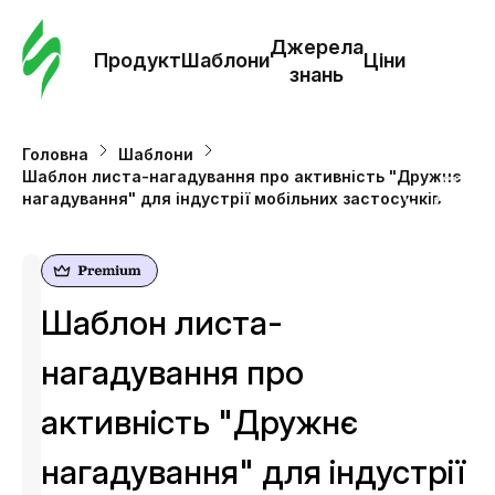
Замо
шабл
Джерела
Продукт
Шаблони
Ціни
знань
Шабл
Головна
Шаблони
Шаблон листа-нагадування про активність "Дружнє
Дж
нагадування" для індустрії мобільних застосунків
зна
Ціни
Шаблон листа-
нагадування про
активність "Дружнє
нагадування" для індустрії