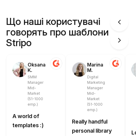
Що наші користувачі
говорять про шаблони
Stripo
Oksana
Marina
K.
M.
SMM
Digital
Manager
Marketing
Mid-
Manager
Market
Mid-
(51-1000
Market
emp.)
(51-1000
emp.)
A world of
Really handful
templates :)
personal library
L