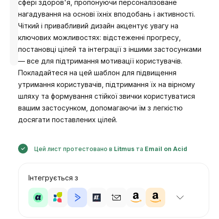
сфері здоров'я, пропонуючи персоналізоване
нагадування на основі їхніх вподобань і активності.
Чіткий і привабливий дизайн акцентує увагу на
ключових можливостях: відстеженні прогресу,
Розроблено
постановці цілей та інтеграції з іншими застосунками
Анастасія
— все для підтримання мотивації користувачів.
Покладайтеся на цей шаблон для підвищення
утримання користувачів, підтримання їх на вірному
шляху та формування стійкої звички користуватися
вашим застосунком, допомагаючи їм з легкістю
досягати поставлених цілей.
Цей лист протестовано в
Litmus
та
Email on Acid
Інтегрується з