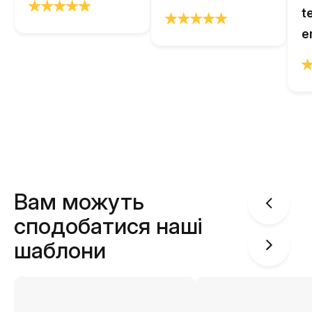
t
e
Вам можуть
сподобатися наші
шаблони