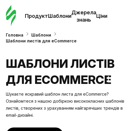
Замо
шабл
Джерела
Продукт
Шаблони
Ціни
знань
Шабл
Головна
Шаблони
Шаблони листів для eCommerce
Дж
зна
ШАБЛОНИ ЛИСТІВ
ДЛЯ ECOMMERCE
Ціни
Шукаєте яскравий шаблон листа для eCommerce?
Ознайомтеся з нашою добіркою висококласних шаблонів
листів, створених з урахуванням найгарячіших трендів в
email-дизайні.