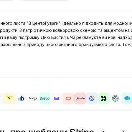
нного листа "В центрі уваги"! Ідеально підходить для модної 
продукти. З патріотичною кольоровою схемою та акцентом на ф
 вашу підтримку Дню Бастилії. Чи рекламуєте ви нові надход
 захоплення з приводу цього значного французького свята. То