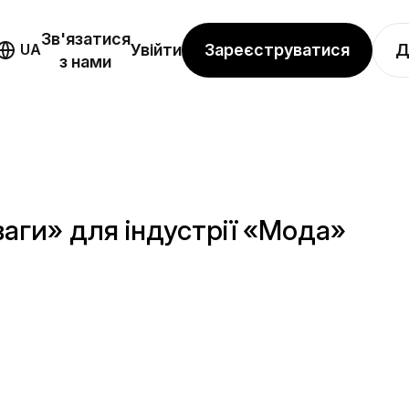
Зв'язатися
Зареєструватися
Д
UA
Увійти
з нами
ваги» для індустрії «Мода»