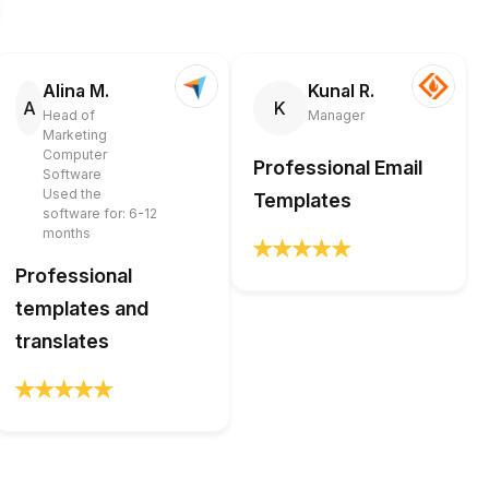
Alina M.
Kunal R.
A
K
Head of
Manager
Marketing
Computer
Professional Email
Software
Used the
Templates
software for: 6-12
months
Professional
templates and
translates