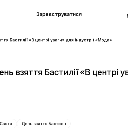
вити
он
Зареєструватися
Демо
они
ття Бастилії «В центрі уваги» для індустрії «Мода»
ерела
нь
нь взяття Бастилії «В центрі у
Свята
День взяття Бастилії