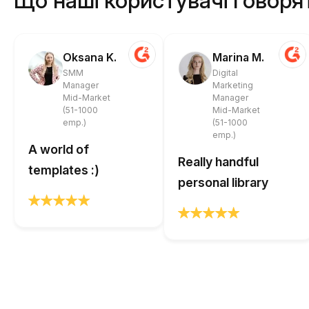
Що наші користувачі говоря
Oksana K.
Marina M.
SMM
Digital
Manager
Marketing
Mid-Market
Manager
(51-1000
Mid-Market
emp.)
(51-1000
emp.)
A world of
Really handful
templates :)
personal library