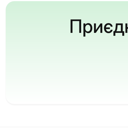
Приєдн