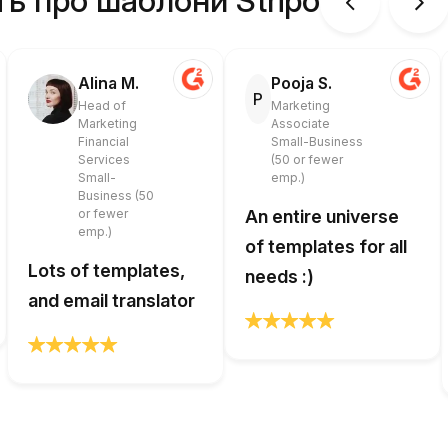
ть про шаблони Stripo
Alina M.
Pooja S.
P
Head of
Marketing
Marketing
Associate
Financial
Small-Business
Services
(50 or fewer
Small-
emp.)
Business (50
or fewer
An entire universe
emp.)
of templates for all
Lots of templates,
needs :)
and email translator