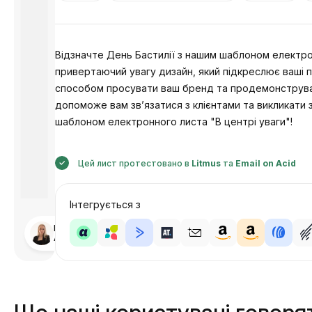
Відзначте День Бастилії з нашим шаблоном електро
привертаючий увагу дизайн, який підкреслює ваші 
способом просувати ваш бренд та продемонструвати
допоможе вам зв’язатися з клієнтами та викликати
шаблоном електронного листа "В центрі уваги"!
Цей лист протестовано в
Litmus
та
Email on Acid
Інтегрується з
Розроблено
Анастасія