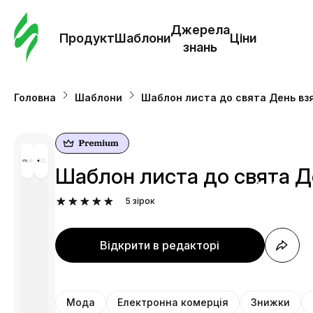
Замо
шабл
Джерела
Продукт
Шаблони
Ціни
знань
Шабл
Головна
Шаблони
Шаблон листа до свята День взя
Дж
зна
Шаблон листа до свята Де
Ціни
5
зірок
Відкрити в редакторі
Мода
Електронна комерція
Знижки