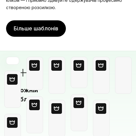
кліком — і приємно здивуйте одержувачів професійно
створеною розсилкою.
Більше шаблонів
Порожній
шаблон