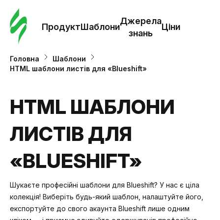
Замо
шабл
Джерела
Продукт
Шаблони
Ціни
знань
Шабл
Головна
Шаблони
HTML шаблони листів для «Blueshift»
Дж
зна
HTML ШАБЛОНИ
ЛИСТІВ ДЛЯ
Ціни
«BLUESHIFT»
Шукаєте професійні шаблони для Blueshift? У нас є ціла
колекція! Виберіть будь-який шаблон, налаштуйте його,
експортуйте до свого акаунта Blueshift лише одним