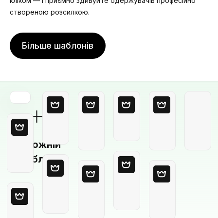
кліком — і приємно здивуйте одержувачів професійно
створеною розсилкою.
Більше шаблонів
Порожній
шаблон