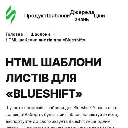
Замо
шабл
Джерела
Продукт
Шаблони
Ціни
знань
Шабл
Головна
Шаблони
HTML шаблони листів для «Blueshift»
Дж
зна
HTML ШАБЛОНИ
ЛИСТІВ ДЛЯ
Ціни
«BLUESHIFT»
Шукаєте професійні шаблони для Blueshift? У нас є ціла
колекція! Виберіть будь-який шаблон, налаштуйте його,
експортуйте до свого акаунта Blueshift лише одним