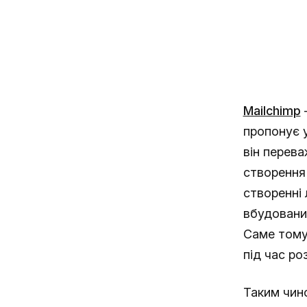
Mailchimp
—
пропонує у
він перев
створення 
створенні 
вбудованих
Саме тому 
під час ро
Таким чино