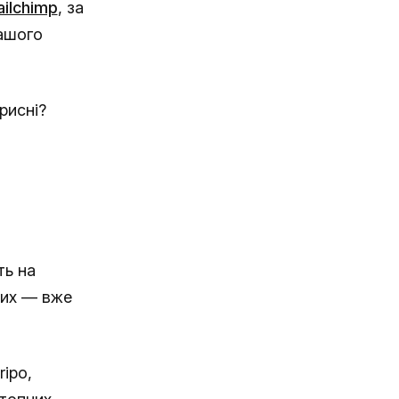
ilchimp
, за
вашого
рисні?
ть на
них — вже
ipo,