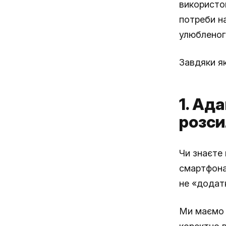
використо
потреби на
улюбленог
Завдяки як
1. Ад
розси
Чи знаєте 
смартфона
не «додатк
Ми маємо ф