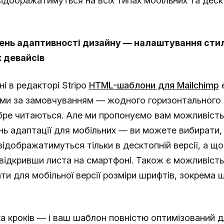
відображатимуться на всіх типах мобільних та дес
ень адаптивності дизайну — налаштування стил
 девайсів
ні в редакторі Stripo
HTML-шаблони для Mailchimp
є
ми за замовчуванням — жодного горизонтального с
бре читаються. Але ми пропонуємо вам можливість
нь адаптації для мобільних — ви можете вибирати, 
ідображатимуться тільки в десктопній версії, а що
 відкривши листа на смартфоні. Також є можливіст
и для мобільної версії розміри шрифтів, зокрема 
а кроків — і ваш шаблон повністю оптимізований д