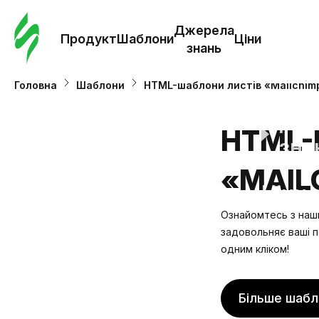
Замо
шабл
Джерела
Продукт
Шаблони
Ціни
знань
Шабл
Головна
Шаблони
HTML-шаблони листів «Mailchim
Дж
HTML-
зна
«MAIL
Ціни
Ознайомтесь з наши
задовольняє ваші п
одним кліком!
Більше шабл