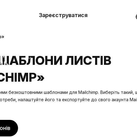
вити
он
Зареєструватися
Демо
они
p»
ерела
ШАБЛОНИ ЛИСТІВ
нь
CHIMP»
ми безкоштовними шаблонами для Mailchimp. Виберіть такий, 
отреби, налаштуйте його та експортуйте до свого акаунта Mai
онів