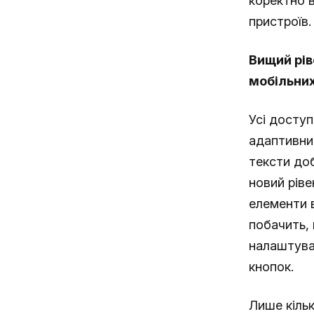
коректно 
пристроїв.
Вищий рів
мобільних
Усі доступ
адаптивни
тексти до
новий ріве
елементи в
побачить,
налаштуват
кнопок.
Лише кільк