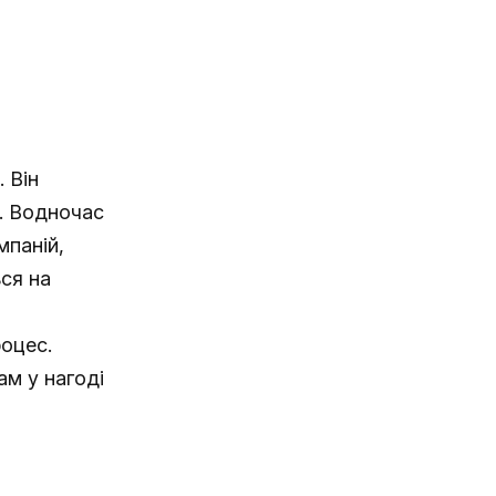
 Він
у. Водночас
мпаній,
ся на
оцес.
ам у нагоді