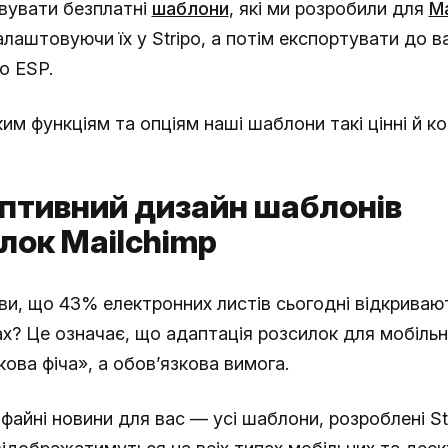
вувати безплатні
шаблони
, які ми розробили для
Ma
лаштовуючи їх у Stripo, а потім експортувати до 
о ESP.
им функціям та опціям наші шаблони такі цінні й ко
аптивний дизайн шаблонів
лок Mailchimp
ви, що 43% електронних листів сьогодні відкриваю
х? Це означає, що адаптація розсилок для мобіль
ова фіча», а обов’язкова вимога.
айні новини для вас — усі шаблони, розроблені Str