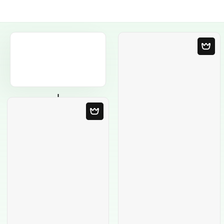
Порожній
шаблон