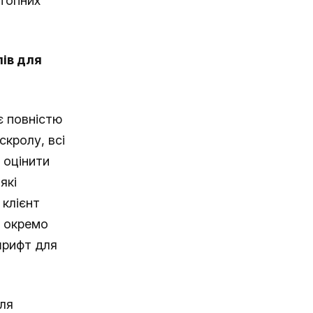
ктопних
ів для
 повністю
кролу, всі
 оцінити
які
 клієнт
ь окремо
шрифт для
ля