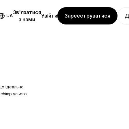
Зв'язатися
Зареєструватися
Д
UA
Увійти
з нами
що ідеально
lchimp усього