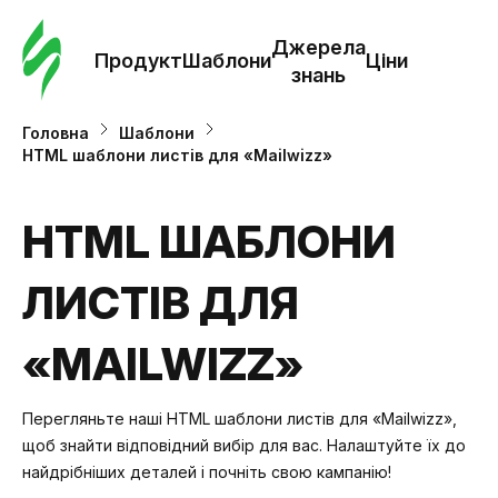
Замо
шабл
Джерела
Продукт
Шаблони
Ціни
знань
Шабл
Головна
Шаблони
HTML шаблони листів для «Mailwizz»
Дж
зна
HTML ШАБЛОНИ
ЛИСТІВ ДЛЯ
Ціни
«MAILWIZZ»
Перегляньте наші HTML шаблони листів для «Mailwizz»,
щоб знайти відповідний вибір для вас. Налаштуйте їх до
найдрібніших деталей і почніть свою кампанію!