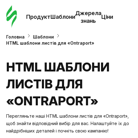
Замо
шабл
Джерела
Продукт
Шаблони
Ціни
знань
Шабл
Головна
Шаблони
HTML шаблони листів для «Ontraport»
Дж
зна
HTML ШАБЛОНИ
ЛИСТІВ ДЛЯ
Ціни
«ONTRAPORT»
Перегляньте наші HTML шаблони листів для «Ontraport»,
щоб знайти відповідний вибір для вас. Налаштуйте їх до
найдрібніших деталей і почніть свою кампанію!