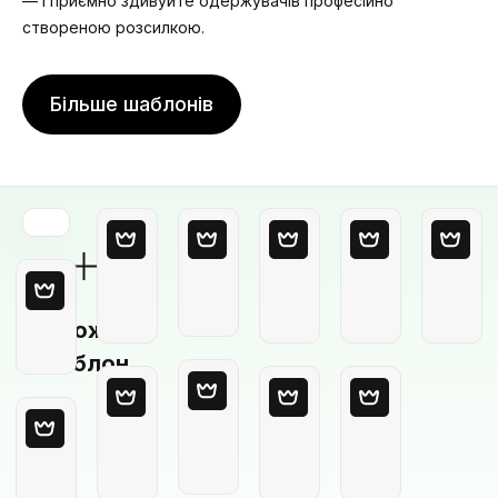
— і приємно здивуйте одержувачів професійно
створеною розсилкою.
Більше шаблонів
Порожній
шаблон