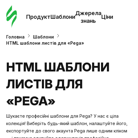
Замо
шабл
Джерела
Продукт
Шаблони
Ціни
знань
Шабл
Головна
Шаблони
HTML шаблони листів для «Pega»
Дж
зна
HTML ШАБЛОНИ
ЛИСТІВ ДЛЯ
Ціни
«PEGA»
Шукаєте професійні шаблони для Pega? У нас є ціла
колекція! Виберіть будь-який шаблон, налаштуйте його,
експортуйте до свого акаунта Pega лише одним кліком