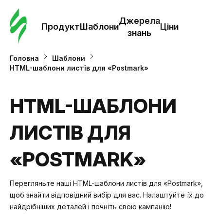
Замо
шабл
Джерела
Продукт
Шаблони
Ціни
знань
Шабл
Головна
Шаблони
HTML-шаблони листів для «Postmark»
Дж
зна
HTML-ШАБЛОНИ
ЛИСТІВ ДЛЯ
Ціни
«POSTMARK»
Перегляньте наші HTML-шаблони листів для «Postmark»,
щоб знайти відповідний вибір для вас. Налаштуйте їх до
найдрібніших деталей і почніть свою кампанію!