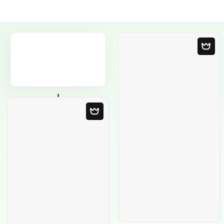
Порожній
шаблон