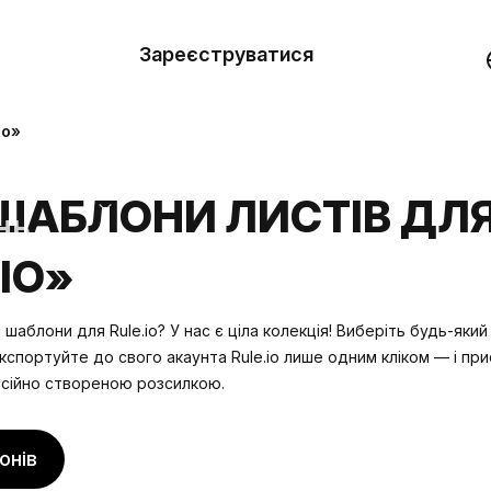
вити
он
Зареєструватися
Демо
они
io»
ерела
ШАБЛОНИ ЛИСТІВ ДЛ
нь
IO»
шаблони для Rule.io? У нас є ціла колекція! Виберіть будь-який
кспортуйте до свого акаунта Rule.io лише одним кліком — і пр
сійно створеною розсилкою.
онів