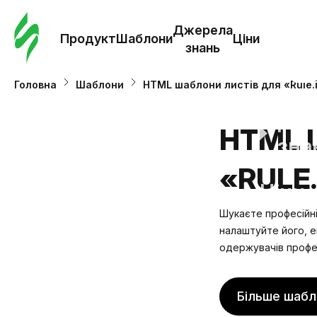
Замо
шабл
Джерела
Продукт
Шаблони
Ціни
знань
Шабл
Головна
Шаблони
HTML шаблони листів для «Rule.
Дж
HTML 
зна
«RULE.
Ціни
Шукаєте професійні 
налаштуйте його, е
одержувачів профе
Більше шабл