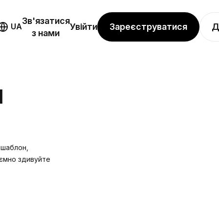
Зв'язатися
Зареєструватися
Д
UA
Увійти
з нами
Я
 шаблон,
иємно здивуйте