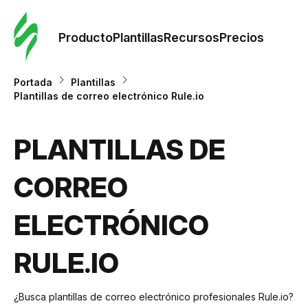
Orde
plant
Producto
Plantillas
Recursos
Precios
Plant
Portada
Plantillas
Plantillas de correo electrónico Rule.io
Re
PLANTILLAS DE
Prec
CORREO
ELECTRÓNICO
RULE.IO
¿Busca plantillas de correo electrónico profesionales Rule.io?