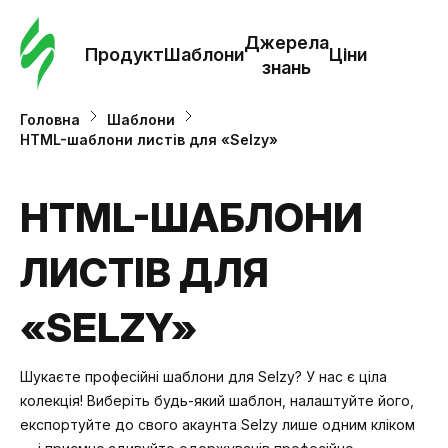
Замо
шабл
Джерела
Продукт
Шаблони
Ціни
знань
Шабл
Головна
Шаблони
HTML-шаблони листів для «Selzy»
Дж
зна
HTML-ШАБЛОНИ
ЛИСТІВ ДЛЯ
Ціни
«SELZY»
Шукаєте професійні шаблони для Selzy? У нас є ціла
колекція! Виберіть будь-який шаблон, налаштуйте його,
експортуйте до свого акаунта Selzy лише одним кліком