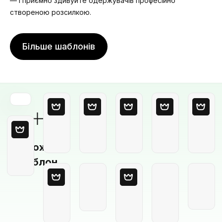
— і приємно здивуйте одержувачів професійно
створеною розсилкою.
Більше шаблонів
Порожній
шаблон