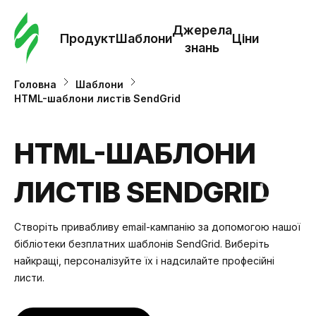
Замо
шабл
Джерела
Продукт
Шаблони
Ціни
знань
Шабл
Головна
Шаблони
HTML-шаблони листів SendGrid
Дж
зна
HTML-ШАБЛОНИ
ЛИСТІВ SENDGRID
Ціни
Створіть привабливу email-кампанію за допомогою нашої
бібліотеки безплатних шаблонів SendGrid. Виберіть
найкращі, персоналізуйте їх і надсилайте професійні
листи.