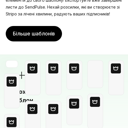
елементи до свого шаблону! Експортуйте вже завершені
листи до SendPulse. Нехай розсилки, які ви створюєте зі
Stripo за лічені хвилини, радують ваших підписників!
Більше шаблонів
Порожній
шаблон