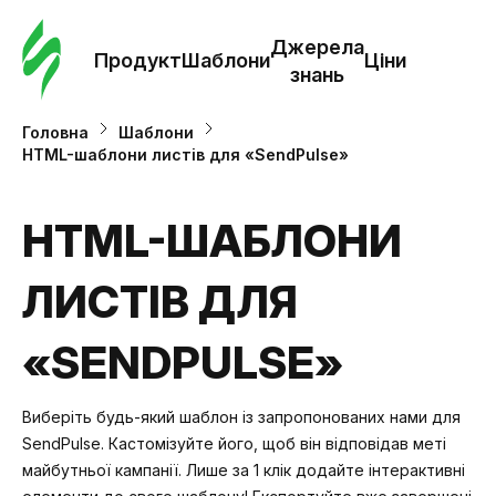
Замо
шабл
Джерела
Продукт
Шаблони
Ціни
знань
Шабл
Головна
Шаблони
HTML-шаблони листів для «SendPulse»
Дж
зна
HTML-ШАБЛОНИ
ЛИСТІВ ДЛЯ
Ціни
«SENDPULSE»
Виберіть будь-який шаблон із запропонованих нами для
SendPulse. Кастомізуйте його, щоб він відповідав меті
майбутньої кампанії. Лише за 1 клік додайте інтерактивні