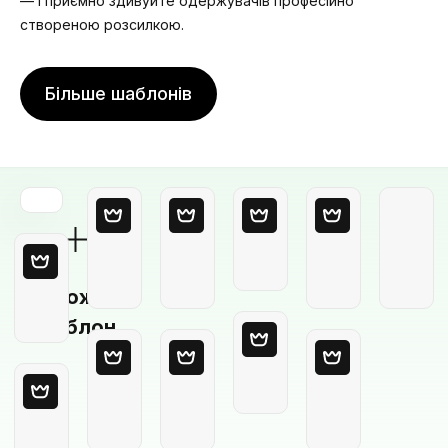
— і приємно здивуйте одержувачів професійно
створеною розсилкою.
Більше шаблонів
Порожній
шаблон