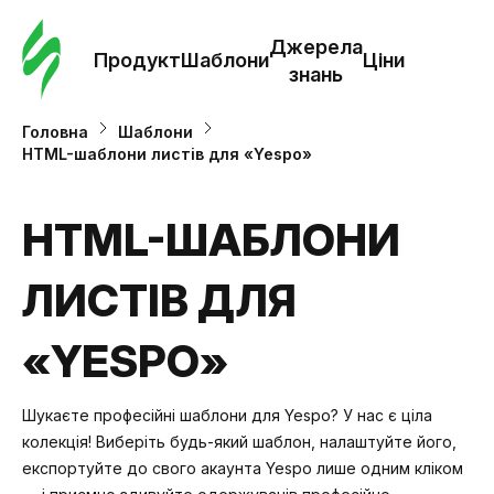
Замо
шабл
Джерела
Продукт
Шаблони
Ціни
знань
Шабл
Головна
Шаблони
HTML-шаблони листів для «Yespo»
Дж
зна
HTML-ШАБЛОНИ
ЛИСТІВ ДЛЯ
Ціни
«YESPO»
Шукаєте професійні шаблони для Yespo? У нас є ціла
колекція! Виберіть будь-який шаблон, налаштуйте його,
експортуйте до свого акаунта Yespo лише одним кліком