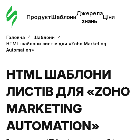
Замо
шабл
Джерела
Продукт
Шаблони
Ціни
знань
Шабл
Головна
Шаблони
HTML шаблони листів для «Zoho Marketing
Automation»
Дж
зна
HTML ШАБЛОНИ
Ціни
ЛИСТІВ ДЛЯ «ZOHO
MARKETING
AUTOMATION»