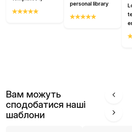
personal library
L
t
e
Вам можуть
сподобатися наші
шаблони