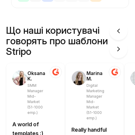
Що наші користувачі
говорять про шаблони
Stripo
Oksana
Marina
K.
M.
SMM
Digital
Manager
Marketing
Mid-
Manager
Market
Mid-
(51-1000
Market
emp.)
(51-1000
emp.)
A world of
Really handful
templates :)