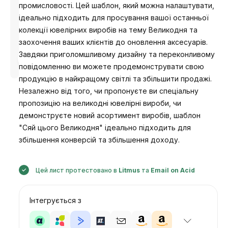
промисловості. Цей шаблон, який можна налаштувати,
ідеально підходить для просування вашої останньої
колекції ювелірних виробів на тему Великодня та
заохочення ваших клієнтів до оновлення аксесуарів.
Завдяки приголомшливому дизайну та переконливому
Розроблено
Анастасія
повідомленню ви можете продемонструвати свою
продукцію в найкращому світлі та збільшити продажі.
Незалежно від того, чи пропонуєте ви спеціальну
пропозицію на великодні ювелірні вироби, чи
демонструєте новий асортимент виробів, шаблон
"Сяй цього Великодня" ідеально підходить для
збільшення конверсій та збільшення доходу.
Цей лист протестовано в
Litmus
та
Email on Acid
Інтегрується з