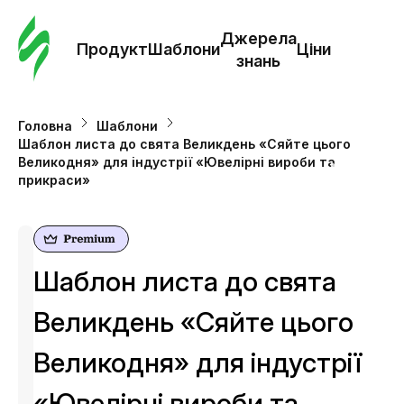
Замо
шабл
Джерела
Продукт
Шаблони
Ціни
знань
Шабл
Головна
Шаблони
Шаблон листа до свята Великдень «Сяйте цього
Дж
Великодня» для індустрії «Ювелірні вироби та
зна
прикраси»
Ціни
Шаблон листа до свята
Великдень «Сяйте цього
Великодня» для індустрії
«Ювелірні вироби та