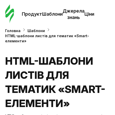
Замо
шабл
Джерела
Продукт
Шаблони
Ціни
знань
Шабл
Головна
Шаблони
HTML-шаблони листів для тематик «Smart-
елементи»
Дж
зна
HTML-ШАБЛОНИ
Ціни
ЛИСТІВ ДЛЯ
ТЕМАТИК «SMART-
ЕЛЕМЕНТИ»