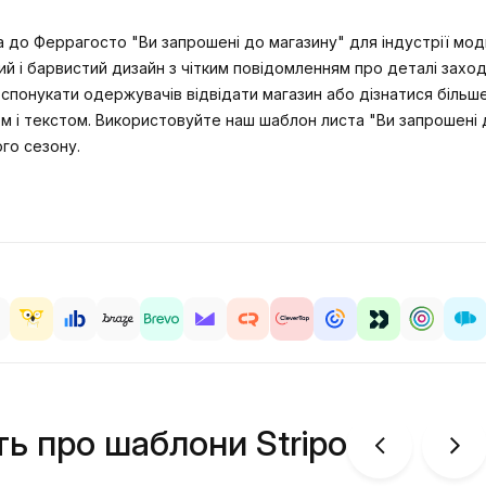
 до Феррагосто "Ви запрошені до магазину" для індустрії моди
ий і барвистий дизайн з чітким повідомленням про деталі заход
б спонукати одержувачів відвідати магазин або дізнатися біль
м і текстом. Використовуйте наш шаблон листа "Ви запрошені 
ого сезону.
ть про шаблони Stripo