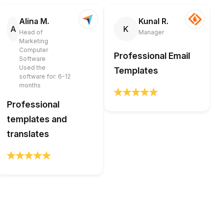
Alina M.
Kunal R.
A
K
Head of
Manager
Marketing
Computer
Professional Email
Software
Used the
Templates
software for: 6-12
months
Professional
templates and
translates