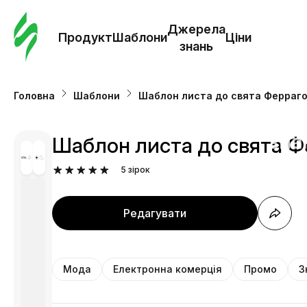
Замо
шабл
Джерела
Продукт
Шаблони
Ціни
знань
Шабл
Головна
Шаблони
Шаблон листа до свята Ферраго
Дж
зна
Шаблон листа до свята Фе
5
зірок
Ціни
Редагувати
Мода
Електронна комерція
Промо
З