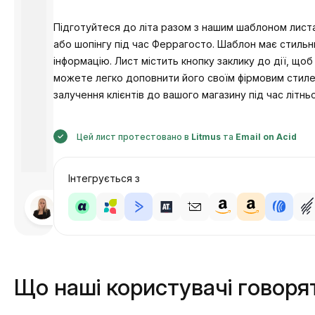
Підготуйтеся до літа разом з нашим шаблоном листа
або шопінгу під час Феррагосто. Шаблон має стильн
інформацію. Лист містить кнопку заклику до дії, що
можете легко доповнити його своїм фірмовим стиле
залучення клієнтів до вашого магазину під час літнь
Цей лист протестовано в
Litmus
та
Email on Acid
Інтегрується з
Розроблено
Анастасія
Що наші користувачі говоря