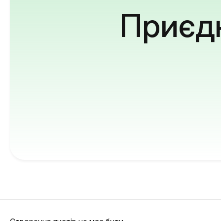
Приєдн