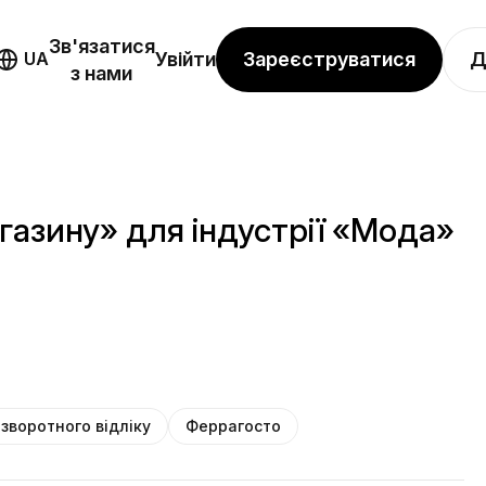
Зв'язатися
Зареєструватися
Д
UA
Увійти
з нами
газину» для індустрії «Мода»
зворотного відліку
Феррагосто