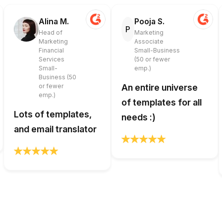
Alina M.
Pooja S.
P
Head of
Marketing
Marketing
Associate
Financial
Small-Business
Services
(50 or fewer
Small-
emp.)
Business (50
or fewer
An entire universe
emp.)
of templates for all
Lots of templates,
needs :)
and email translator