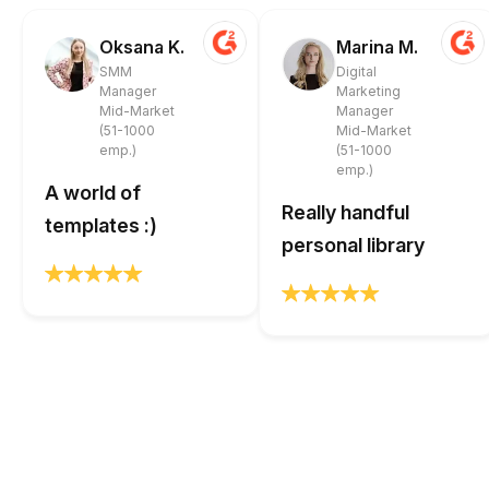
Oksana K.
Marina M.
SMM
Digital
Manager
Marketing
Mid-Market
Manager
(51-1000
Mid-Market
emp.)
(51-1000
emp.)
A world of
Really handful
templates :)
personal library