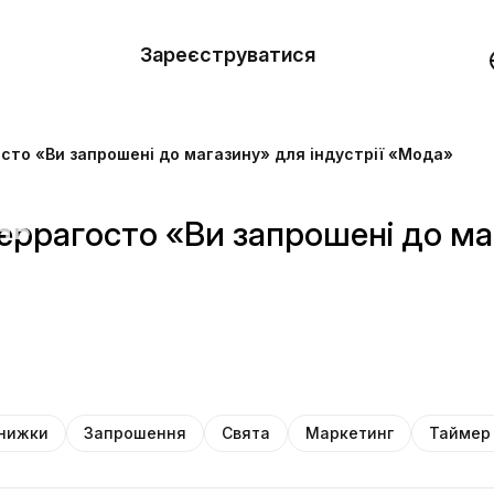
вити
он
Зареєструватися
Демо
они
сто «Ви запрошені до магазину» для індустрії «Мода»
ерела
нь
ррагосто «Ви запрошені до ма
нижки
Запрошення
Свята
Маркетинг
Таймер 