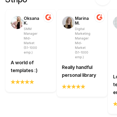
Oksana
Marina
K.
M.
SMM
Digital
Manager
Marketing
Mid-
Manager
Market
Mid-
(51-1000
Market
emp.)
(51-1000
emp.)
A world of
Really handful
templates :)
personal library
L
t
e