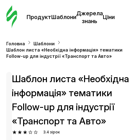
Замо
шабл
Джерела
Продукт
Шаблони
Ціни
знань
Шабл
Головна
Шаблони
Шаблон листа «Необхідна інформація» тематики
Дж
Follow-up для індустрії «Транспорт та Авто»
зна
Шаблон листа «Необхідна
Ціни
інформація» тематики
Follow-up для індустрії
«Транспорт та Авто»
3.4
зірок