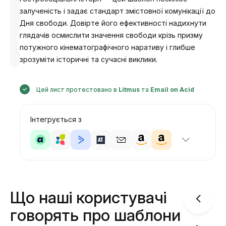
залученість і задає стандарт змістовної комунікації до
Дня свободи. Довірте його ефективності надихнути
глядачів осмислити значення свободи крізь призму
Розроблено
потужного кінематографічного наративу і глибше
Анастасія
зрозуміти історичні та сучасні виклики.
Цей лист протестовано в
Litmus
та
Email on Acid
Інтегрується з
Що наші користувачі
говорять про шаблони