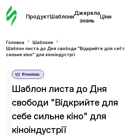
Замо
шабл
Джерела
Продукт
Шаблони
Ціни
знань
Шабл
Головна
Шаблони
Шаблон листа до Дня свободи "Відкрийте для себе
Дж
сильне кіно" для кіноіндустрії
зна
Ціни
Шаблон листа до Дня
свободи "Відкрийте для
себе сильне кіно" для
кіноіндустрії