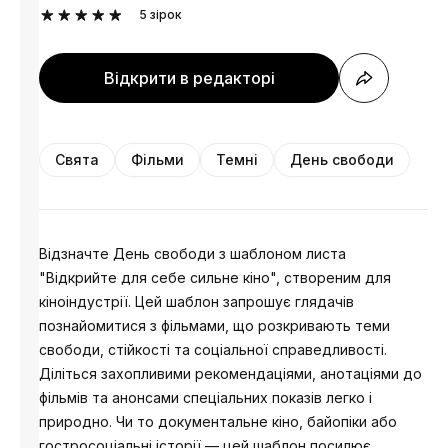
5
зірок
Відкрити в редакторі
Свята
Фільми
Темні
День свободи
Відзначте День свободи з шаблоном листа
"Відкрийте для себе сильне кіно", створеним для
кіноіндустрії. Цей шаблон запрошує глядачів
познайомитися з фільмами, що розкривають теми
свободи, стійкості та соціальної справедливості.
Діліться захопливими рекомендаціями, анотаціями до
фільмів та анонсами спеціальних показів легко і
природно. Чи то документальне кіно, байопіки або
гостросоціальні історії — цей шаблон посилює