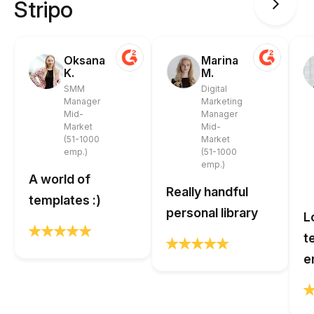
Stripo
Oksana
Marina
K.
M.
SMM
Digital
Manager
Marketing
Mid-
Manager
Market
Mid-
(51-1000
Market
emp.)
(51-1000
emp.)
A world of
Really handful
templates :)
personal library
L
t
e