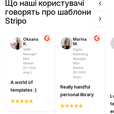
Що наші користувачі
говорять про шаблони
Stripo
Oksana
Marina
K.
M.
SMM
Digital
Manager
Marketing
Mid-
Manager
Market
Mid-
(51-1000
Market
emp.)
(51-1000
emp.)
A world of
Really handful
templates :)
personal library
L
t
e