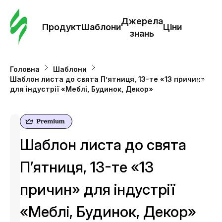
Замо
шабл
Джерела
Продукт
Шаблони
Ціни
знань
Шабл
Головна
Шаблони
Шаблон листа до свята П’ятниця, 13-те «13 причин»
Дж
для індустрії «Меблі, Будинок, Декор»
зна
Ціни
Шаблон листа до свята
П’ятниця, 13-те «13
причин» для індустрії
«Меблі, Будинок, Декор»