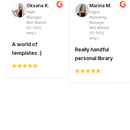
Oksana K.
Marina M.
SMM
Digital
Manager
Marketing
Mid-Market
Manager
(51-1000
Mid-Market
emp.)
(51-1000
emp.)
A world of
Really handful
templates :)
personal library