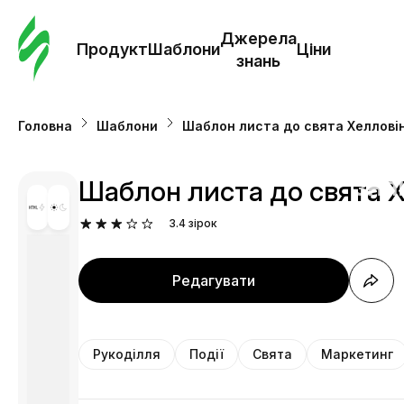
Замо
шабл
Джерела
Продукт
Шаблони
Ціни
знань
Шабл
Головна
Шаблони
Шаблон листа до свята Хелловін
Дж
зна
Шаблон листа до свята Х
3.4
зірок
Ціни
Редагувати
Рукоділля
Події
Свята
Маркетинг