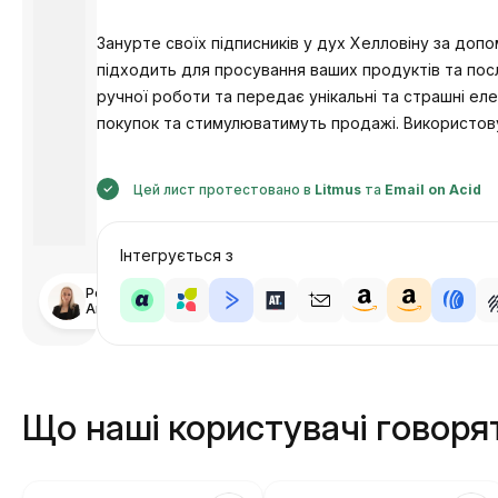
Занурте своїх підписників у дух Хелловіну за до
підходить для просування ваших продуктів та пос
ручної роботи та передає унікальні та страшні е
покупок та стимулюватимуть продажі. Використов
Цей лист протестовано в
Litmus
та
Email on Acid
Інтегрується з
Розроблено
Анастасія
Що наші користувачі говоря