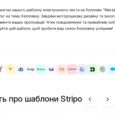
помогою нашого шаблону електронного листа на Хелловін "Магаз
луг на тему Хелловіну. Завдяки моторошному дизайну та захоп
лементи ваших пропозицій. Чітке повідомлення та привабливі з
уйте цей шаблон, щоб зробити ваш сезон Хелловіну успішним!
ть про шаблони Stripo