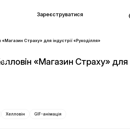
вити
он
Зареєструватися
Демо
они
 «Магазин Страху» для індустрії «Рукоділля»
ерела
нь
елловін «Магазин Страху» для 
Хелловін
GIF-анімація