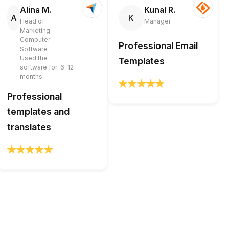
Alina M.
Kunal R.
A
K
Head of
Manager
Marketing
Computer
Professional Email
Software
Used the
Templates
software for: 6-12
months
Professional
templates and
translates