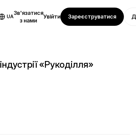
Зв'язатися
Зареєструватися
Д
UA
Увійти
з нами
індустрії «Рукоділля»