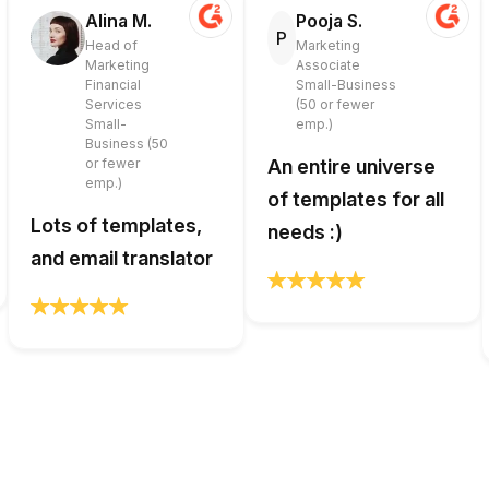
Alina M.
Pooja S.
P
Head of
Marketing
Marketing
Associate
Financial
Small-Business
Services
(50 or fewer
Small-
emp.)
Business (50
or fewer
An entire universe
emp.)
of templates for all
Lots of templates,
needs :)
and email translator