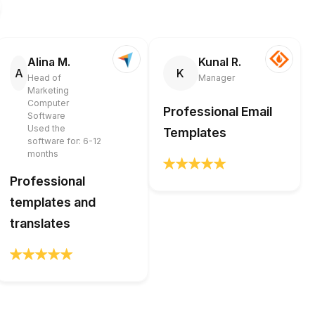
Alina M.
Kunal R.
A
K
Head of
Manager
Marketing
Computer
Professional Email
Software
Used the
Templates
software for: 6-12
months
Professional
templates and
translates