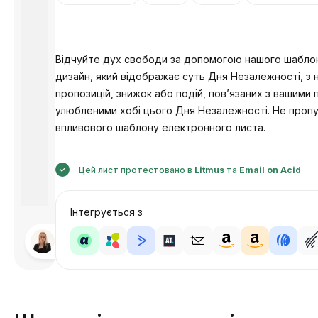
Відчуйте дух свободи за допомогою нашого шаблону
дизайн, який відображає суть Дня Незалежності, з
пропозицій, знижок або подій, пов’язаних з вашим
улюбленими хобі цього Дня Незалежності. Не пропу
впливового шаблону електронного листа.
Цей лист протестовано в
Litmus
та
Email on Acid
Інтегрується з
Розроблено
Анастасія