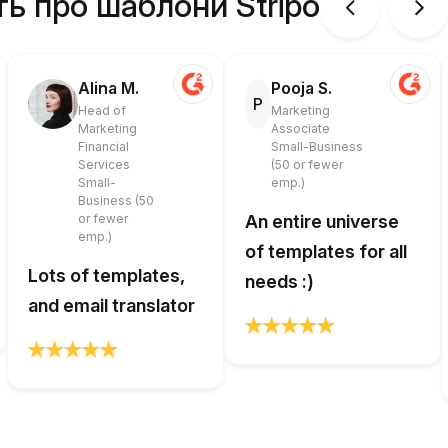
ть про шаблони Stripo
Alina M.
Pooja S.
P
Head of
Marketing
Marketing
Associate
Financial
Small-Business
Services
(50 or fewer
Small-
emp.)
Business (50
or fewer
An entire universe
emp.)
of templates for all
Lots of templates,
needs :)
and email translator