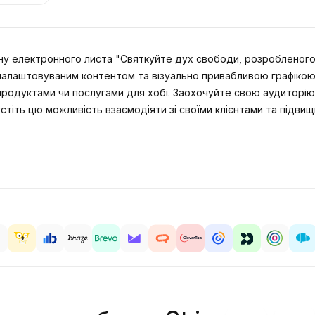
 електронного листа "Святкуйте дух свободи, розробленого д
 налаштовуваним контентом та візуально привабливою графіко
и продуктами чи послугами для хобі. Заохочуйте свою аудиторі
стіть цю можливість взаємодіяти зі своїми клієнтами та підв