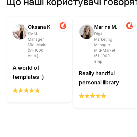
Що наші користувачі говоря
Oksana K.
Marina M.
SMM
Digital
Manager
Marketing
Mid-Market
Manager
(51-1000
Mid-Market
emp.)
(51-1000
emp.)
A world of
Really handful
templates :)
personal library