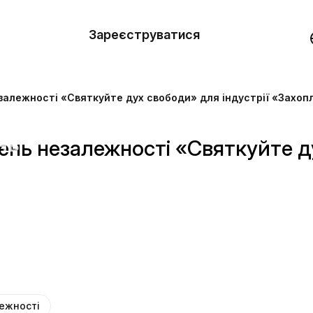
вити
он
Зареєструватися
Демо
они
залежності «Святкуйте дух свободи» для індустрії «Захоп
ерела
нь
нь незалежності «Святкуйте ду
ежності