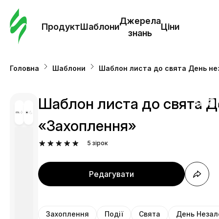
Замо
шабл
Джерела
Продукт
Шаблони
Ціни
знань
Шабл
Головна
Шаблони
Шаблон листа до свята День не
Дж
зна
Шаблон листа до свята Де
«Захоплення»
Ціни
5
зірок
Редагувати
Захоплення
Події
Свята
День Незал