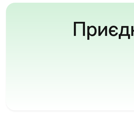
Приєдн