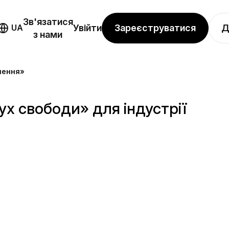
Зв'язатися
Зареєструватися
Д
UA
Увійти
з нами
лення»
х свободи» для індустрії